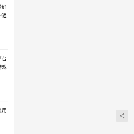
爱好
中遇
平台
游戏
重用