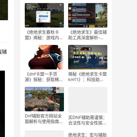
《绝地求生春秋卡
《绝地求生》最佳辅
盟》揭秘：游戏内外
助工具深度解析-
的生存策略与联盟动
《绝地求生》玩家必
态
知：选择最佳游戏辅
戏辅
助软件的指南
《dnf卡盟一手货
揭秘《绝地求生卡盟
源》探秘：获取稀有
km11》：科技助力
道具的最佳途径-dnf
下的游戏新体验-
卡盟一手货源渠道解
《绝地求生卡盟
析与购买指南
km11》深入解析：
辅助工具对游戏平衡
性的影响
Dnf辅助官方网站全
买DNF辅助需谨慎：
面解析与使用指南-
合法性与安全性探
Dnf辅助工具官方网
讨-购买DNF游戏辅
站功能与使用技巧
助工具的合法性与潜
绝地求生：宏与辅助