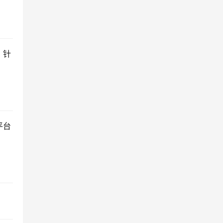
，针
平台