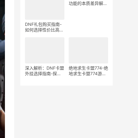
在风险分析
功能的本质差异解
析-绝地求生游戏中
宏与辅助工具的使用
区别与影响探讨
DNF礼包购买指南-
如何选择性价比高的
DNF礼包
深入解析：DNF卡盟
绝地求生卡盟774-绝
外挂选择指南-探索
地求生卡盟774游戏
DNF卡盟外挂的优缺
道具购买平台
点与最佳选择