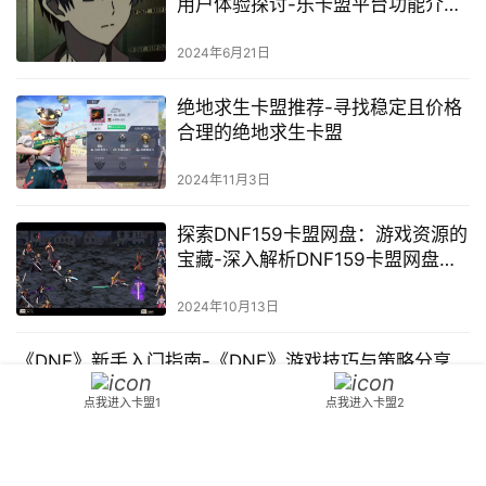
用户体验探讨-乐卡盟平台功能介绍
及用户体验分享
2024年6月21日
绝地求生卡盟推荐-寻找稳定且价格
合理的绝地求生卡盟
2024年11月3日
探索DNF159卡盟网盘：游戏资源的
宝藏-深入解析DNF159卡盟网盘的
高效资源管理策略
2024年10月13日
《DNF》新手入门指南-《DNF》游戏技巧与策略分享
四、新手任务 完成新手任务是快速熟悉游戏的好方法。八、结语
点我进入卡盟1
点我进入卡盟2
《DNF》是一款充满挑战和乐趣的游戏。新手任务与引导 在开始游
戏时。
游戏攻略
2024年5月23日