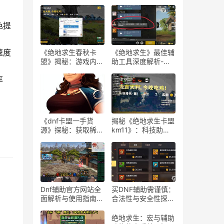
色提
速度
《绝地求生春秋卡
《绝地求生》最佳辅
盟》揭秘：游戏内外
助工具深度解析-
的生存策略与联盟动
《绝地求生》玩家必
率
态
知：选择最佳游戏辅
助软件的指南
《dnf卡盟一手货
揭秘《绝地求生卡盟
源》探秘：获取稀有
km11》：科技助力
道具的最佳途径-dnf
下的游戏新体验-
卡盟一手货源渠道解
《绝地求生卡盟
析与购买指南
km11》深入解析：
辅助工具对游戏平衡
：
性的影响
Dnf辅助官方网站全
买DNF辅助需谨慎：
面解析与使用指南-
合法性与安全性探
Dnf辅助工具官方网
讨-购买DNF游戏辅
站功能与使用技巧
助工具的合法性与潜
绝地求生：宏与辅助