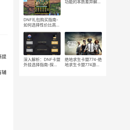
在风险分析
功能的本质差异解
析-绝地求生游戏中
宏与辅助工具的使用
区别与影响探讨
DNF礼包购买指南-
如何选择性价比高的
DNF礼包
渐提
深入解析：DNF卡盟
绝地求生卡盟774-绝
外挂选择指南-探索
地求生卡盟774游戏
DNF卡盟外挂的优缺
道具购买平台
有辅
点与最佳选择