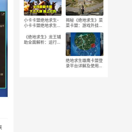
高效通关技巧与辅助
官方
软件使用指南
而后
小卡卡盟绝地求生-
揭秘《绝地求生》菜
小卡卡盟绝地求生游
菜卡盟：游戏外挂现
戏攻略
象与影响分析
《绝地求生》龙王辅
助全面解析：运行指
南与技巧-绝地求生
龙王辅助详细运行教
程
绝地求生雄鹰卡盟登
录平台详解及使用体
验-绝地求生玩家如
何高效使用雄鹰卡盟
登录平台