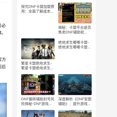
探究DNF卡盟加盟费
用：全面了解成本与
投入-深度解析DNF
卡盟加盟价格区间及
影响因素
揭秘：卡盟平台是否
售卖DNF辅助软
件？-深入解析卡盟
市场中的DNF游戏辅
绝地求生嘟嘟卡盟-
助工具交易现状
绝地求生嘟嘟卡盟官
方正品
繁星卡盟绝地求生-
繁星卡盟绝地求生游
戏攻略与技巧
务必
障。
DNF搬砖辅助封号风
深度解析《DNF安图
险揭秘-DNF游戏搬
辅助》：提升游戏效
砖辅助工具封号情况
率的必备工具-
解析
《DNF》安图恩团本