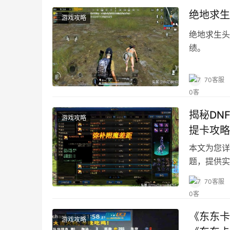
70客服
揭露《绝
游戏攻略
生》游戏
策略
《绝地求生
家专门提供
工具。
70客服
绝地求生
游戏攻略
绝地求生头
绩。
70客服