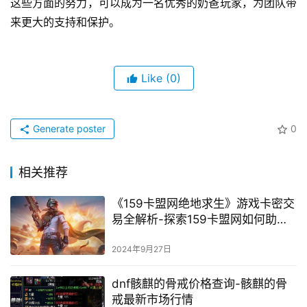
这些方面的努力，可以成为一名优秀的奶爸玩家，为团队带
来更大的支持和保护。
Like
(0)
Generate poster
0
相关推荐
《159卡盟网绝地求生》游戏卡密交
易全解析-探索159卡盟网如何助力
玩家获取《绝地求生》稀有道具与
皮肤
2024年9月27日
dnf骸麒的骨戒价格查询-骸麒的骨
戒最新市场行情