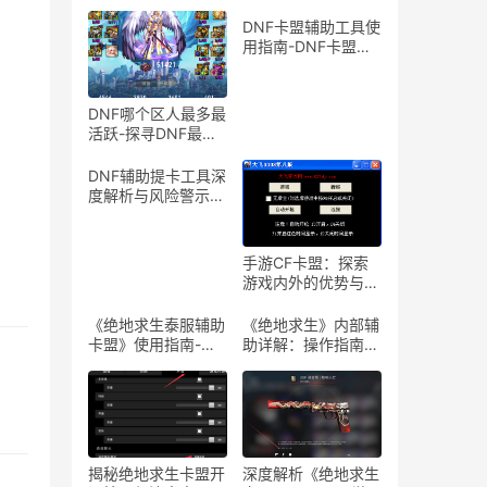
DNF卡盟辅助工具使
用指南-DNF卡盟辅
助工具介绍与体验分
享
DNF哪个区人最多最
活跃-探寻DNF最热
门服务器，找到你的
游戏天堂
DNF辅助提卡工具深
度解析与风险警示-
DNF游戏辅助工具提
卡功能详解与安全性
探讨
手游CF卡盟：探索
游戏内外的优势与合
作机会-手游CF卡
盟：深入解析游戏产
《绝地求生泰服辅助
《绝地求生》内部辅
业中的联盟与合作策
卡盟》使用指南-
助详解：操作指南与
略
《绝地求生泰服辅助
风险警示-《绝地求
卡盟》体验分享及使
生》内部辅助软件使
用技巧
用教程与注意事项
揭秘绝地求生卡盟开
深度解析《绝地求生