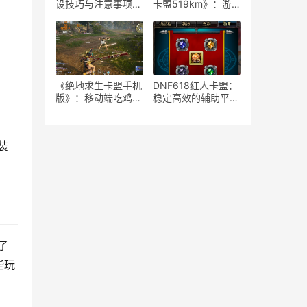
设技巧与注意事项-
卡盟519km》：游
如何安全高效地运营
戏策略与竞技生态-
绝地求生游戏卡盟平
《绝地求生》卡盟
台
519km：揭秘高端
玩家生存与竞技秘籍
《绝地求生卡盟手机
DNF618红人卡盟：
版》：移动端吃鸡新
稳定高效的辅助平台
体验-深度解析绝地
解析-揭秘DNF618
求生卡盟手机版特色
红人卡盟：为何成为
玩法与优势
玩家首选的辅助服务
装
了
些玩