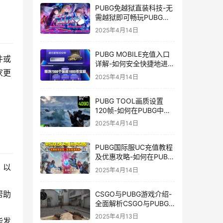
PUBG免越狱直装科技-无
需越狱即可畅玩PUBG的
安装技巧
2025年4月14日
PUBG MOBILE充值入口
件或
详解-如何安全快捷地进行
家更
PUBG MOBILE充值
2025年4月14日
PUBG TOOL画质设置
120帧-如何在PUBG中使
用PUBG TOOL实现120
2025年4月14日
帧画质
PUBG国际服UC充值教程
及优惠攻略-如何在PUBG
国际服中进行高效且安全
，以
2025年4月14日
的UC充值
帮助
CSGO与PUBG游戏介绍-
全面解析CSGO与PUBG
这两款热门射击游戏
2025年4月13日
能发