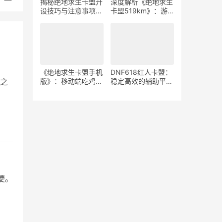
揭秘绝地求生卡盟开
深度解析《绝地求生
设技巧与注意事项-
卡盟519km》：游
如何安全高效地运营
戏策略与竞技生态-
绝地求生游戏卡盟平
《绝地求生》卡盟
台
519km：揭秘高端
玩家生存与竞技秘籍
由
《绝地求生卡盟手机
DNF618红人卡盟：
之
版》：移动端吃鸡新
稳定高效的辅助平台
体验-深度解析绝地
解析-揭秘DNF618
求生卡盟手机版特色
红人卡盟：为何成为
玩法与优势
玩家首选的辅助服务
便。