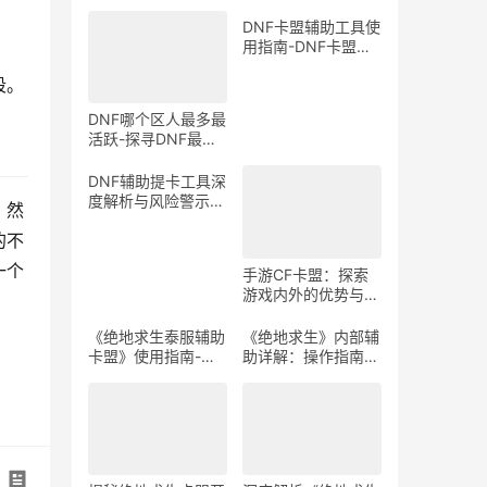
。
DNF卡盟辅助工具使
用指南-DNF卡盟辅
助工具介绍与体验分
段。
享
DNF哪个区人最多最
活跃-探寻DNF最热
门服务器，找到你的
游戏天堂
DNF辅助提卡工具深
度解析与风险警示-
。然
DNF游戏辅助工具提
的不
卡功能详解与安全性
探讨
一个
手游CF卡盟：探索
游戏内外的优势与合
作机会-手游CF卡
盟：深入解析游戏产
《绝地求生泰服辅助
《绝地求生》内部辅
业中的联盟与合作策
卡盟》使用指南-
助详解：操作指南与
略
《绝地求生泰服辅助
风险警示-《绝地求
卡盟》体验分享及使
生》内部辅助软件使
用技巧
用教程与注意事项