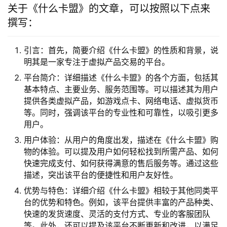
关于《什么卡盟》的文章，可以按照以下点来
撰写：
引言：首先，简要介绍《什么卡盟》的性质和背景，说
明其是一家专注于虚拟产品交易的平台。
平台简介：详细描述《什么卡盟》的各个方面，包括其
基本特点、主要业务、服务范围等。可以描述其为用户
提供各类虚拟产品，如游戏点卡、网络电话、虚拟货币
等。同时，强调该平台的专业性和可靠性，以吸引更多
用户。
用户体验：从用户的角度出发，描述在《什么卡盟》购
物的体验。可以提及用户如何轻松找到所需产品、如何
快速完成支付、如何获得满意的售后服务等。通过这些
描述，突出该平台的便捷性和用户友好性。
优势与特色：详细介绍《什么卡盟》相较于其他同类平
台的优势和特色。例如，该平台提供丰富的产品种类、
快速的发货速度、灵活的支付方式、专业的客服团队
等。此外，还可以提及该平台不断更新和改进，以满足