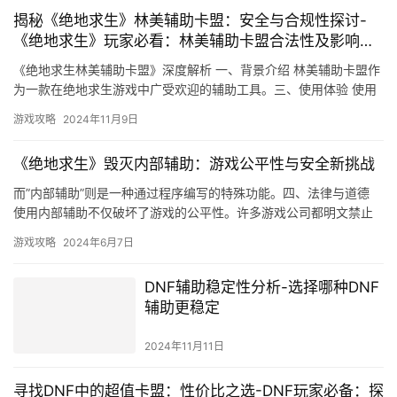
揭秘《绝地求生》林美辅助卡盟：安全与合规性探讨-
《绝地求生》玩家必看：林美辅助卡盟合法性及影响深
度分析
《绝地求生林美辅助卡盟》深度解析 一、背景介绍 林美辅助卡盟作
为一款在绝地求生游戏中广受欢迎的辅助工具。三、使用体验 使用
林美辅助卡盟的过程中。
游戏攻略
2024年11月9日
《绝地求生》毁灭内部辅助：游戏公平性与安全新挑战
而”内部辅助”则是一种通过程序编写的特殊功能。四、法律与道德
使用内部辅助不仅破坏了游戏的公平性。许多游戏公司都明文禁止
玩家使用任何形式的内部辅助。
游戏攻略
2024年6月7日
DNF辅助稳定性分析-选择哪种DNF
辅助更稳定
2024年11月11日
寻找DNF中的超值卡盟：性价比之选-DNF玩家必备：探