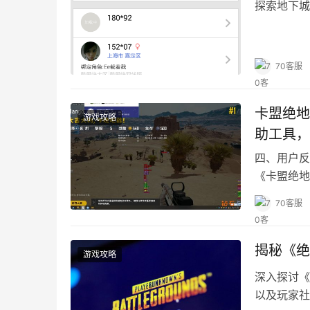
探索地下城
70客服
卡盟绝地
游戏攻略
助工具，
四、用户反
《卡盟绝地
能。
70客服
揭秘《绝
游戏攻略
深入探讨《
以及玩家社