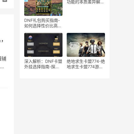
在风险分析
功能的本质差异解
析-绝地求生游戏中
宏与辅助工具的使用
区别与影响探讨
DNF礼包购买指南-
如何选择性价比高的
DNF礼包
具，
罐辅
深入解析：DNF卡盟
绝地求生卡盟774-绝
和
外挂选择指南-探索
地求生卡盟774游戏
DNF卡盟外挂的优缺
道具购买平台
点与最佳选择