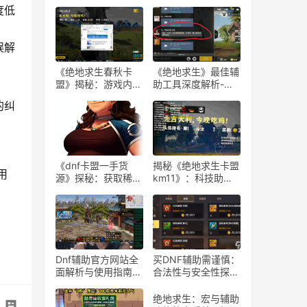
度低
误解
《绝地求生春秋卡
《绝地求生》最佳辅
盟》揭秘：游戏内外
助工具深度解析-
的生存策略与联盟动
《绝地求生》玩家必
的纠
态
知：选择最佳游戏辅
助软件的指南
《dnf卡盟一手货
揭秘《绝地求生卡盟
用
源》探秘：获取稀有
km11》：科技助力
道具的最佳途径-dnf
下的游戏新体验-
卡盟一手货源渠道解
《绝地求生卡盟
析与购买指南
km11》深入解析：
辅助工具对游戏平衡
性的影响
Dnf辅助官方网站全
买DNF辅助需谨慎：
面解析与使用指南-
合法性与安全性探
Dnf辅助工具官方网
讨-购买DNF游戏辅
站功能与使用技巧
助工具的合法性与潜
绝地求生：宏与辅助