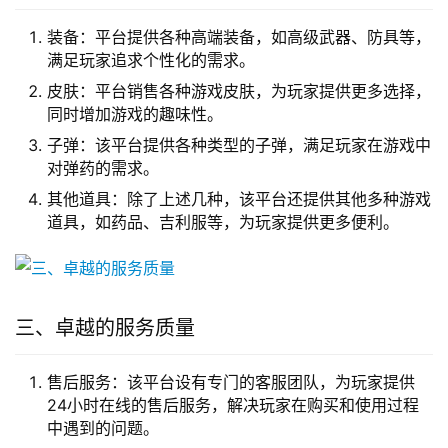
装备：平台提供各种高端装备，如高级武器、防具等，
满足玩家追求个性化的需求。
皮肤：平台销售各种游戏皮肤，为玩家提供更多选择，
同时增加游戏的趣味性。
子弹：该平台提供各种类型的子弹，满足玩家在游戏中
对弹药的需求。
其他道具：除了上述几种，该平台还提供其他多种游戏
道具，如药品、吉利服等，为玩家提供更多便利。
三、卓越的服务质量
售后服务：该平台设有专门的客服团队，为玩家提供
24小时在线的售后服务，解决玩家在购买和使用过程
中遇到的问题。