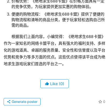
价格优势：《绝地求生688卡盟》在价格方面具有一定
的竞争优势，为玩家提供更加实惠的购物体验。
便捷的购物流程：《绝地求生688卡盟》提供了便捷的
购物流程和清晰的商品分类，便于玩家轻松选购自己所
需的商品。
根据我们上面内容，小编觉得：《绝地求生688卡盟》
作为一家知名的网络卡盟平台，具有强大的福利支持、多样
化的游戏道具、卓越的服务质量、安全性和信誉度以及平台
优势和竞争力等多方面的优点。这些优点使得该平台成为绝
地求生游戏玩家们首选的平台之一。
Like
(0)
Generate poster
0