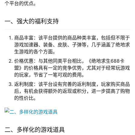
个平台的优点。
一、强大的福利支持
商品丰富：该平台提供的商品种类丰富，包括但不限于
游戏加速器、装备、皮肤、子弹等，几乎涵盖了绝地求
生游戏的各个方面。
价格优惠：与其他同类平台相比，《绝地求生688卡
盟》的价格具有一定的竞争优势，尤其对于经常玩游戏
的玩家，节省了一笔可观的费用。
返利制度：该平台设有完善的返利制度，玩家购买商品
后，有机会获得额外的返现或积分，进一步提高了购物
的性价比。
二、多样化的游戏道具