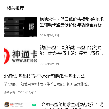
相关推荐
绝地求生卡盟最低价格揭秘-绝地求
生辅助卡盟最低价格与功能全解析
2024年9月22日
钻盟卡盟：深度解析卡盟平台的功
能与优势-钻盟卡盟：探索卡盟行业
发展趋势与市场前景
2024年6月22日
dnf辅助呼出技巧-掌握dnf辅助软件呼出方法
学习如何高效使用dnf辅助软件呼出功能，提升游戏体验。
游戏攻略
2024年11月12日
《181卡盟绝地求生刺激战场》：游