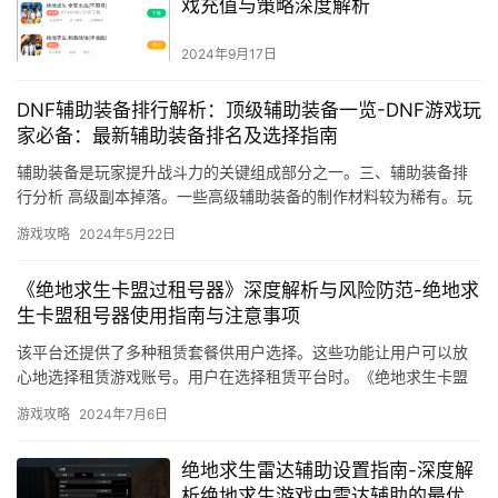
戏充值与策略深度解析
2024年9月17日
DNF辅助装备排行解析：顶级辅助装备一览-DNF游戏玩
家必备：最新辅助装备排名及选择指南
辅助装备是玩家提升战斗力的关键组成部分之一。三、辅助装备排
行分析 高级副本掉落。一些高级辅助装备的制作材料较为稀有。玩
家在选择装备时。选择最适合的辅助装备。
游戏攻略
2024年5月22日
《绝地求生卡盟过租号器》深度解析与风险防范-绝地求
生卡盟租号器使用指南与注意事项
该平台还提供了多种租赁套餐供用户选择。这些功能让用户可以放
心地选择租赁游戏账号。用户在选择租赁平台时。《绝地求生卡盟
过租号器》作为一款游戏账号租赁平台。
游戏攻略
2024年7月6日
绝地求生雷达辅助设置指南-深度解
析绝地求生游戏中雷达辅助的最优