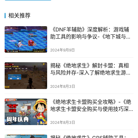
相关推荐
《DNF羊辅助》深度解析：游戏辅
助工具的影响与争议-《地下城与勇
士》羊辅助工具：提升游戏体验还
是破坏游戏平衡？
2024年9月9日
揭秘《绝地求生》解封卡盟：真相
与风险并存-深入了解绝地求生游戏
账号解封卡盟的长尾揭秘
2024年8月3日
《绝地求生卡盟购买全攻略》-《绝
地求生卡盟安全购买与使用技巧深
度解析》
2024年8月3日
揭秘《绝地求生》GPS辅助工具：