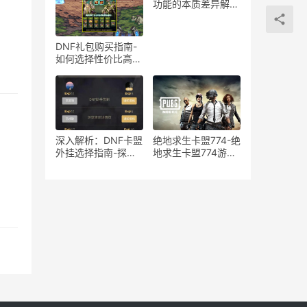
在风险分析
功能的本质差异解
析-绝地求生游戏中
宏与辅助工具的使用
区别与影响探讨
DNF礼包购买指南-
如何选择性价比高的
DNF礼包
深入解析：DNF卡盟
绝地求生卡盟774-绝
外挂选择指南-探索
地求生卡盟774游戏
DNF卡盟外挂的优缺
道具购买平台
点与最佳选择