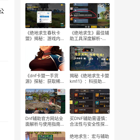
公
《绝地求生春秋卡
《绝地求生》最佳辅
盟》揭秘：游戏内外
助工具深度解析-
的生存策略与联盟动
《绝地求生》玩家必
态
知：选择最佳游戏辅
助软件的指南
《dnf卡盟一手货
揭秘《绝地求生卡盟
源》探秘：获取稀有
km11》：科技助力
道具的最佳途径-dnf
下的游戏新体验-
卡盟一手货源渠道解
《绝地求生卡盟
析与购买指南
km11》深入解析：
辅助工具对游戏平衡
性的影响
Dnf辅助官方网站全
买DNF辅助需谨慎：
面解析与使用指南-
合法性与安全性探
Dnf辅助工具官方网
讨-购买DNF游戏辅
站功能与使用技巧
助工具的合法性与潜
绝地求生：宏与辅助