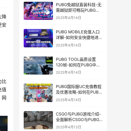
PUBG免越狱直装科技-无
需越狱即可畅玩PUBG的
安装技巧
大降
2025年4月14日
更安
PUBG MOBILE充值入口
详解-如何安全快捷地进行
PUBG MOBILE充值
2025年4月14日
PUBG TOOL画质设置
120帧-如何在PUBG中使
用PUBG TOOL实现120
2025年4月14日
帧画质
力比
PUBG国际服UC充值教程
充值
及优惠攻略-如何在PUBG
，网
国际服中进行高效且安全
2025年4月14日
的UC充值
CSGO与PUBG游戏介绍-
全面解析CSGO与PUBG
这两款热门射击游戏
2025年4月13日