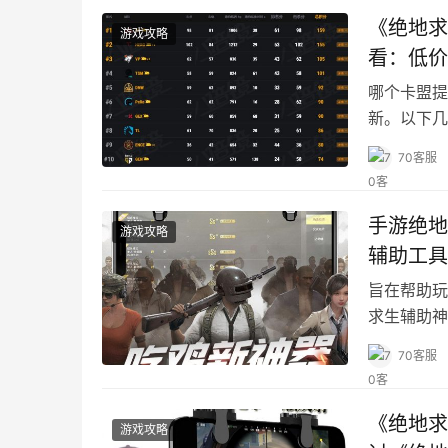
《绝地求
游戏攻略
看：低价
哪个卡盟提
新。以下几
项。
70客服
手游绝地
游戏攻略
辅助工具
旨在帮助玩
求生辅助神
70客服
《绝地求
游戏攻略