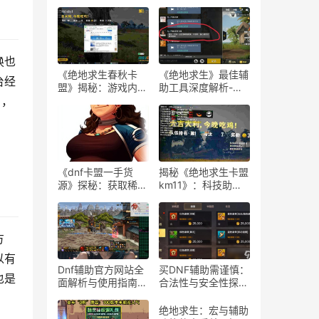
换也
《绝地求生春秋卡
《绝地求生》最佳辅
台经
盟》揭秘：游戏内外
助工具深度解析-
的生存策略与联盟动
《绝地求生》玩家必
》，
态
知：选择最佳游戏辅
助软件的指南
《dnf卡盟一手货
揭秘《绝地求生卡盟
源》探秘：获取稀有
km11》：科技助力
道具的最佳途径-dnf
下的游戏新体验-
卡盟一手货源渠道解
《绝地求生卡盟
析与购买指南
km11》深入解析：
辅助工具对游戏平衡
方
性的影响
以有
Dnf辅助官方网站全
买DNF辅助需谨慎：
也是
面解析与使用指南-
合法性与安全性探
Dnf辅助工具官方网
讨-购买DNF游戏辅
站功能与使用技巧
助工具的合法性与潜
绝地求生：宏与辅助