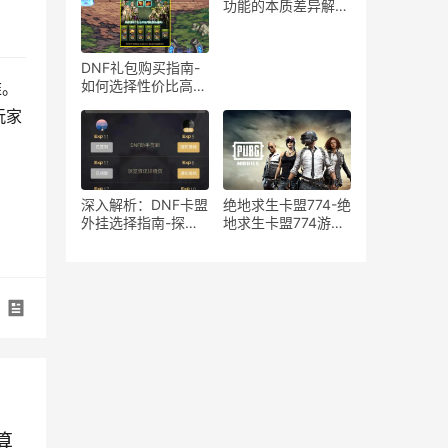
在风险分析
功能的本质差异解
析-绝地求生游戏中
宏与辅助工具的使用
区别与影响探讨
DNF礼包购买指南-
如何选择性价比高的
难。
DNF礼包
玩家
深入解析：DNF卡盟
绝地求生卡盟774-绝
外挂选择指南-探索
地求生卡盟774游戏
DNF卡盟外挂的优缺
道具购买平台
点与最佳选择
算