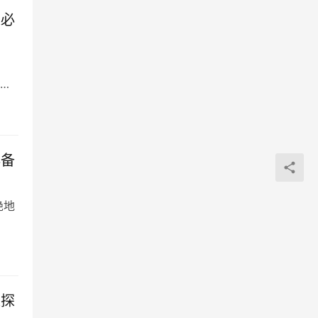
家必
必备
绝地
入探