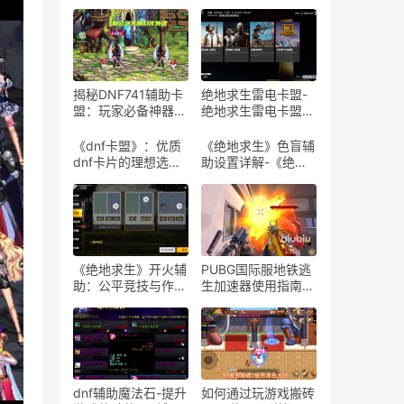
揭秘DNF741辅助卡
绝地求生雷电卡盟-
盟：玩家必备神器-
绝地求生雷电卡盟平
探索DNF741辅助卡
台评测与使用指南
盟的隐藏功能与实战
《dnf卡盟》：优质
《绝地求生》色盲辅
技巧
dnf卡片的理想选择-
助设置详解-《绝地
探索dnf卡盟：为何
求生》游戏色盲模式
它是dnf玩家的首选
设置与体验
平台
《绝地求生》开火辅
PUBG国际服地铁逃
助：公平竞技与作弊
生加速器使用指南-
边缘的探讨-解析
如何有效使用PUBG
《绝地求生》游戏中
国际服地铁逃生加速
开火辅助工具的影响
器提升游戏体验
与风险
dnf辅助魔法石-提升
如何通过玩游戏搬砖