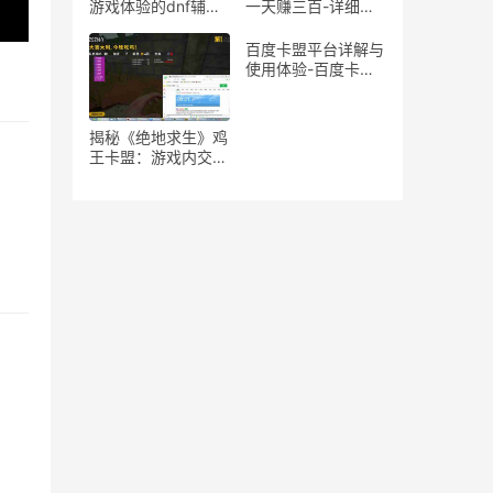
游戏体验的dnf辅助
一天赚三百-详细揭
魔法石推荐
秘游戏搬砖一天收入
三百的方法
百度卡盟平台详解与
使用体验-百度卡盟
平台优势分析：为何
成为卡密交易首选
揭秘《绝地求生》鸡
王卡盟：游戏内交易
与策略的隐秘世界