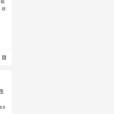
展现
。对
击
要多