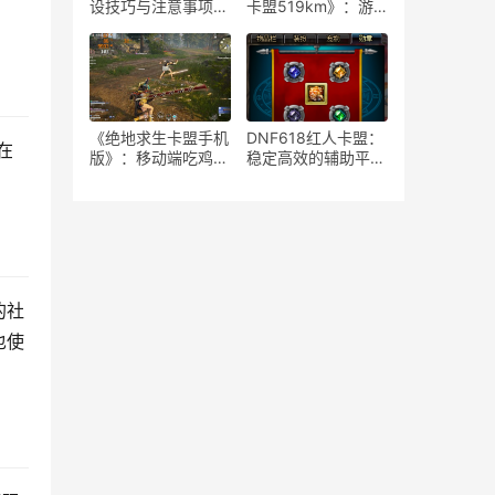
设技巧与注意事项-
卡盟519km》：游
如何安全高效地运营
戏策略与竞技生态-
绝地求生游戏卡盟平
《绝地求生》卡盟
台
519km：揭秘高端
玩家生存与竞技秘籍
《绝地求生卡盟手机
DNF618红人卡盟：
在
版》：移动端吃鸡新
稳定高效的辅助平台
体验-深度解析绝地
解析-揭秘DNF618
求生卡盟手机版特色
红人卡盟：为何成为
玩法与优势
玩家首选的辅助服务
的社
也使