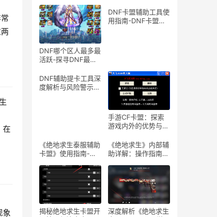
DNF卡盟辅助工具使
非常
用指南-DNF卡盟辅
助工具介绍与体验分
这两
享
DNF哪个区人最多最
活跃-探寻DNF最热
门服务器，找到你的
游戏天堂
DNF辅助提卡工具深
度解析与风险警示-
DNF游戏辅助工具提
生
卡功能详解与安全性
探讨
。
手游CF卡盟：探索
游戏内外的优势与合
》在
作机会-手游CF卡
盟：深入解析游戏产
《绝地求生泰服辅助
《绝地求生》内部辅
业中的联盟与合作策
卡盟》使用指南-
助详解：操作指南与
略
《绝地求生泰服辅助
风险警示-《绝地求
卡盟》体验分享及使
生》内部辅助软件使
用技巧
用教程与注意事项
揭秘绝地求生卡盟开
深度解析《绝地求生
现象