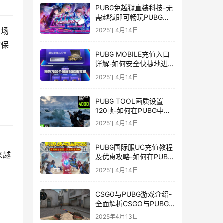
PUBG免越狱直装科技-无
需越狱即可畅玩PUBG的
安装技巧
画场
2025年4月14日
重保
PUBG MOBILE充值入口
详解-如何安全快捷地进行
PUBG MOBILE充值
2025年4月14日
PUBG TOOL画质设置
120帧-如何在PUBG中使
用PUBG TOOL实现120
2025年4月14日
帧画质
创
PUBG国际服UC充值教程
来越
及优惠攻略-如何在PUBG
国际服中进行高效且安全
2025年4月14日
的UC充值
CSGO与PUBG游戏介绍-
全面解析CSGO与PUBG
这两款热门射击游戏
2025年4月13日