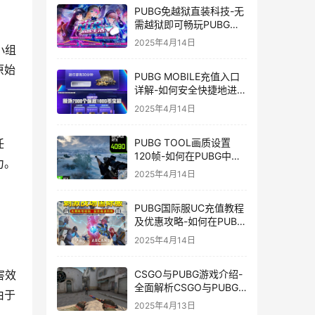
PUBG免越狱直装科技-无
需越狱即可畅玩PUBG的
安装技巧
2025年4月14日
小组
原始
PUBG MOBILE充值入口
详解-如何安全快捷地进行
PUBG MOBILE充值
2025年4月14日
PUBG TOOL画质设置
任
120帧-如何在PUBG中使
力。
用PUBG TOOL实现120
2025年4月14日
帧画质
PUBG国际服UC充值教程
及优惠攻略-如何在PUBG
国际服中进行高效且安全
2025年4月14日
的UC充值
CSGO与PUBG游戏介绍-
害效
全面解析CSGO与PUBG
由于
这两款热门射击游戏
2025年4月13日