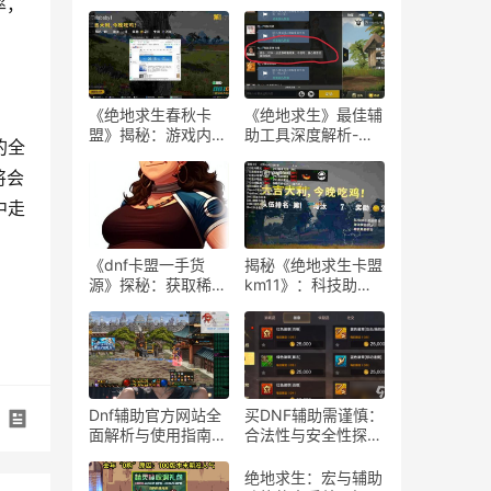
率，
《绝地求生春秋卡
《绝地求生》最佳辅
盟》揭秘：游戏内外
助工具深度解析-
的全
的生存策略与联盟动
《绝地求生》玩家必
态
知：选择最佳游戏辅
将会
助软件的指南
中走
《dnf卡盟一手货
揭秘《绝地求生卡盟
源》探秘：获取稀有
km11》：科技助力
道具的最佳途径-dnf
下的游戏新体验-
卡盟一手货源渠道解
《绝地求生卡盟
析与购买指南
km11》深入解析：
辅助工具对游戏平衡
性的影响
Dnf辅助官方网站全
买DNF辅助需谨慎：
面解析与使用指南-
合法性与安全性探
Dnf辅助工具官方网
讨-购买DNF游戏辅
站功能与使用技巧
助工具的合法性与潜
绝地求生：宏与辅助