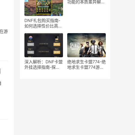
在风险分析
功能的本质差异解
析-绝地求生游戏中
宏与辅助工具的使用
区别与影响探讨
DNF礼包购买指南-
如何选择性价比高的
DNF礼包
在游
深入解析：DNF卡盟
绝地求生卡盟774-绝
外挂选择指南-探索
地求生卡盟774游戏
南
DNF卡盟外挂的优缺
道具购买平台
点与最佳选择
角