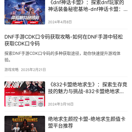
《dnf神话卡盟》：探索dnf玩家的
神话装备秘密基地-dnf神话卡盟：
dnf玩家必备的神秘卡牌交换平台揭
秘
2024年4月8日
DNF手游CDK口令码获取攻略-如何在DNF手游中轻松
获取CDK口令码
探索DNF手游CDK口令码的多种获取途径，助你快速提升游戏体
验。
游戏攻略
2025年2月21日
《832卡盟绝地求生》：探索生存竞
技的魅力与挑战-832卡盟绝地求生
游戏深度解析与战略探讨
2024年3月16日
绝地求生颜控卡盟-绝地求生颜值卡
盟平台推荐