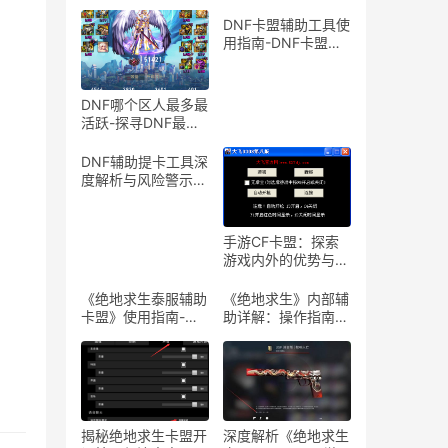
DNF卡盟辅助工具使
用指南-DNF卡盟辅
助工具介绍与体验分
享
DNF哪个区人最多最
活跃-探寻DNF最热
门服务器，找到你的
游戏天堂
DNF辅助提卡工具深
度解析与风险警示-
DNF游戏辅助工具提
卡功能详解与安全性
探讨
手游CF卡盟：探索
游戏内外的优势与合
作机会-手游CF卡
盟：深入解析游戏产
《绝地求生泰服辅助
《绝地求生》内部辅
业中的联盟与合作策
卡盟》使用指南-
助详解：操作指南与
略
《绝地求生泰服辅助
风险警示-《绝地求
卡盟》体验分享及使
生》内部辅助软件使
用技巧
用教程与注意事项
揭秘绝地求生卡盟开
深度解析《绝地求生