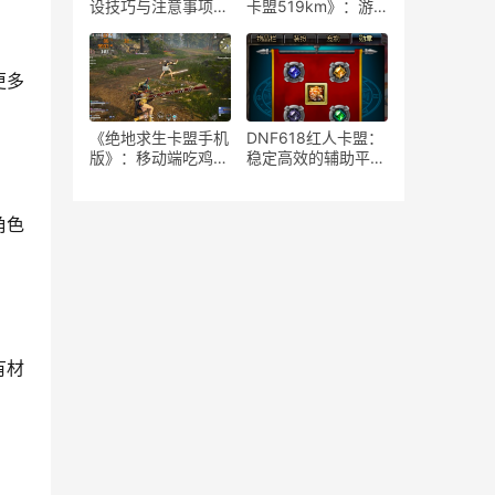
设技巧与注意事项-
卡盟519km》：游
如何安全高效地运营
戏策略与竞技生态-
绝地求生游戏卡盟平
《绝地求生》卡盟
台
519km：揭秘高端
更多
玩家生存与竞技秘籍
《绝地求生卡盟手机
DNF618红人卡盟：
版》：移动端吃鸡新
稳定高效的辅助平台
体验-深度解析绝地
解析-揭秘DNF618
求生卡盟手机版特色
红人卡盟：为何成为
玩法与优势
玩家首选的辅助服务
角色
有材