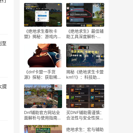
进行
《绝地求生春秋卡
《绝地求生》最佳辅
盟》揭秘：游戏内外
助工具深度解析-
的生存策略与联盟动
《绝地求生》玩家必
利至
态
知：选择最佳游戏辅
助软件的指南
《dnf卡盟一手货
揭秘《绝地求生卡盟
源》探秘：获取稀有
km11》：科技助力
道具的最佳途径-dnf
下的游戏新体验-
大提
卡盟一手货源渠道解
《绝地求生卡盟
析与购买指南
km11》深入解析：
辅助工具对游戏平衡
性的影响
Dnf辅助官方网站全
买DNF辅助需谨慎：
面解析与使用指南-
合法性与安全性探
Dnf辅助工具官方网
讨-购买DNF游戏辅
站功能与使用技巧
助工具的合法性与潜
绝地求生：宏与辅助