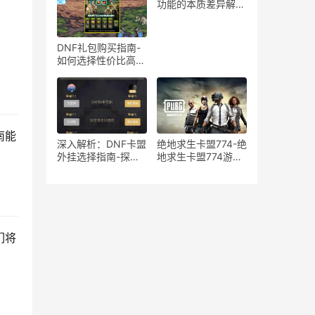
在风险分析
功能的本质差异解
析-绝地求生游戏中
宏与辅助工具的使用
区别与影响探讨
DNF礼包购买指南-
如何选择性价比高的
DNF礼包
南能
深入解析：DNF卡盟
绝地求生卡盟774-绝
外挂选择指南-探索
地求生卡盟774游戏
DNF卡盟外挂的优缺
道具购买平台
点与最佳选择
们将