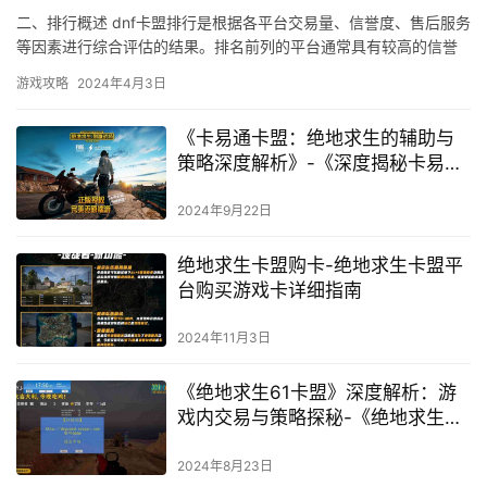
易网站
二、排行概述 dnf卡盟排行是根据各平台交易量、信誉度、售后服务
等因素进行综合评估的结果。排名前列的平台通常具有较高的信誉
度。建议玩家在选择dnf卡盟时。
游戏攻略
2024年4月3日
《卡易通卡盟：绝地求生的辅助与
策略深度解析》-《深度揭秘卡易通
卡盟在绝地求生中的战术优势与应
用》
2024年9月22日
绝地求生卡盟购卡-绝地求生卡盟平
台购买游戏卡详细指南
2024年11月3日
《绝地求生61卡盟》深度解析：游
戏内交易与策略探秘-《绝地求生》
玩家必知：61卡盟交易平台全攻略
与防骗技巧
2024年8月23日