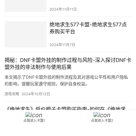
2024年11月11日
绝地求生577卡盟-绝地求生577点
券购买平台
2024年11月7日
揭秘：DNF卡盟外挂的制作过程与风险-深入探讨DNF卡
盟外挂的非法制作与使用后果
本文揭示了DNF卡盟外挂的制作流程及其对游戏公平性和用户隐私
的影响，提醒玩家遵守规则，保护自身权益。
游戏攻略
2024年10月13日
《绝地求生》低价橙子卡盟购买指南-如何在《绝地求
生》中通过低价橙子卡盟获取游戏道具
点我进入卡盟1
点我进入卡盟2
这个平台提供大量的游戏物品。三、交易安全 在《绝地求生低价橙
子卡盟》购物。五、口碑评价 在《绝地求生低价橙子卡盟》平台上