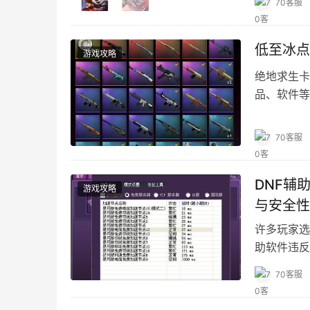
70客服
低至冰点
游戏攻略
绝地求生卡
品、软件等
好的游戏体
70客服
DNF辅
游戏攻略
与安全性
许多玩家选
助软件违反
用辅助软件
70客服