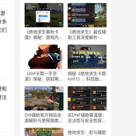
验游
许多
它们
《绝地求生春秋卡
《绝地求生》最佳辅
盟》揭秘：游戏内外
助工具深度解析-
的生存策略与联盟动
《绝地求生》玩家必
态
知：选择最佳游戏辅
助软件的指南
《dnf卡盟一手货
揭秘《绝地求生卡盟
源》探秘：获取稀有
km11》：科技助力
道具的最佳途径-dnf
下的游戏新体验-
誉和
卡盟一手货源渠道解
《绝地求生卡盟
析与购买指南
km11》深入解析：
要注
辅助工具对游戏平衡
性的影响
Dnf辅助官方网站全
买DNF辅助需谨慎：
面解析与使用指南-
合法性与安全性探
Dnf辅助工具官方网
讨-购买DNF游戏辅
站功能与使用技巧
助工具的合法性与潜
绝地求生：宏与辅助