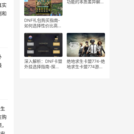
在风险分析
功能的本质差异解
真实
析-绝地求生游戏中
宏与辅助工具的使用
则和
区别与影响探讨
DNF礼包购买指南-
如何选择性价比高的
DNF礼包
外
深入解析：DNF卡盟
绝地求生卡盟774-绝
最
外挂选择指南-探索
地求生卡盟774游戏
DNF卡盟外挂的优缺
道具购买平台
点与最佳选择
求生
在购
项，
个安