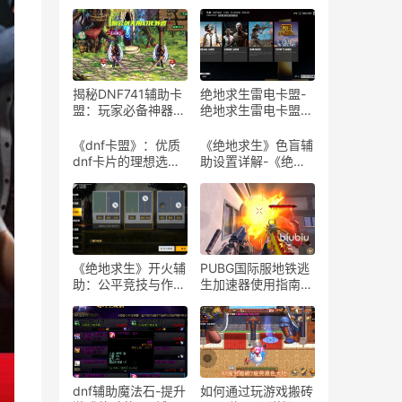
揭秘DNF741辅助卡
绝地求生雷电卡盟-
盟：玩家必备神器-
绝地求生雷电卡盟平
探索DNF741辅助卡
台评测与使用指南
盟的隐藏功能与实战
《dnf卡盟》：优质
《绝地求生》色盲辅
技巧
dnf卡片的理想选择-
助设置详解-《绝地
探索dnf卡盟：为何
求生》游戏色盲模式
它是dnf玩家的首选
设置与体验
平台
《绝地求生》开火辅
PUBG国际服地铁逃
助：公平竞技与作弊
生加速器使用指南-
边缘的探讨-解析
如何有效使用PUBG
《绝地求生》游戏中
国际服地铁逃生加速
开火辅助工具的影响
器提升游戏体验
与风险
dnf辅助魔法石-提升
如何通过玩游戏搬砖