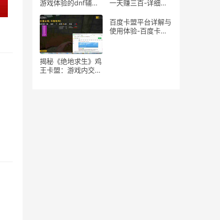
游戏体验的dnf辅助
一天赚三百-详细揭
魔法石推荐
秘游戏搬砖一天收入
三百的方法
百度卡盟平台详解与
使用体验-百度卡盟
平台优势分析：为何
成为卡密交易首选
揭秘《绝地求生》鸡
。
王卡盟：游戏内交易
与策略的隐秘世界