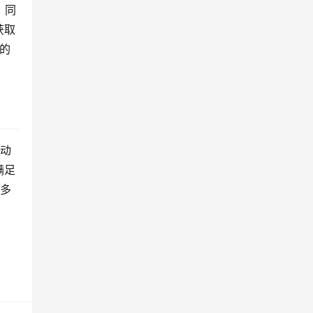
，同
获取
的
劳动
满足
更多