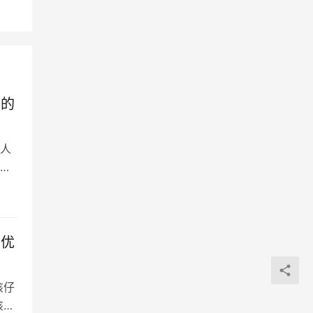
备的
人
障
：优
该仔
该尊