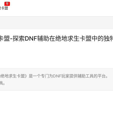
荐
录卡盟
卡盟-探索DNF辅助在绝地求生卡盟中的独
f辅助绝地求生卡盟》是一个专门为DNF玩家提供辅助工具的平台。
具。