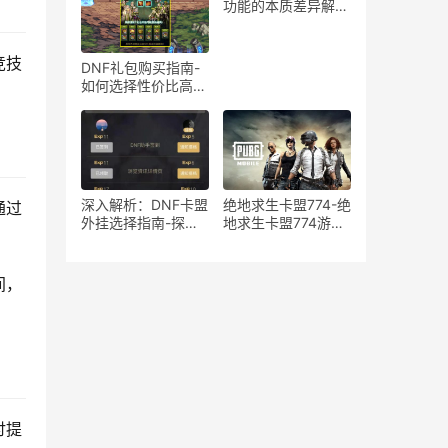
在风险分析
功能的本质差异解
析-绝地求生游戏中
宏与辅助工具的使用
区别与影响探讨
竞技
DNF礼包购买指南-
如何选择性价比高的
DNF礼包
深入解析：DNF卡盟
绝地求生卡盟774-绝
通过
外挂选择指南-探索
地求生卡盟774游戏
DNF卡盟外挂的优缺
道具购买平台
点与最佳选择
间，
讨提