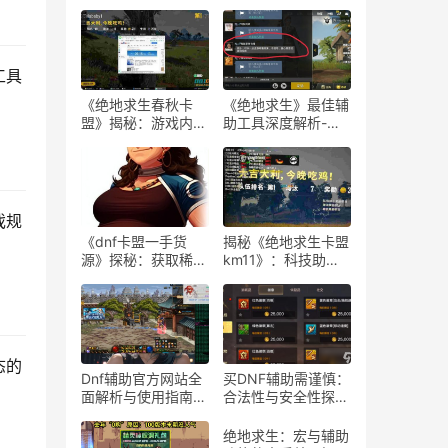
工具
《绝地求生春秋卡
《绝地求生》最佳辅
盟》揭秘：游戏内外
助工具深度解析-
的生存策略与联盟动
《绝地求生》玩家必
态
知：选择最佳游戏辅
助软件的指南
戏规
《dnf卡盟一手货
揭秘《绝地求生卡盟
源》探秘：获取稀有
km11》：科技助力
道具的最佳途径-dnf
下的游戏新体验-
卡盟一手货源渠道解
《绝地求生卡盟
析与购买指南
km11》深入解析：
辅助工具对游戏平衡
性的影响
态的
Dnf辅助官方网站全
买DNF辅助需谨慎：
面解析与使用指南-
合法性与安全性探
Dnf辅助工具官方网
讨-购买DNF游戏辅
站功能与使用技巧
助工具的合法性与潜
绝地求生：宏与辅助