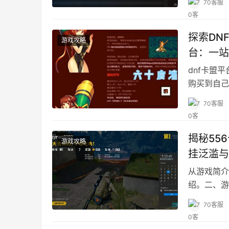
70客服
探索DN
游戏攻略
台：一站
dnf卡盟
购买到自己
品。
70客服
揭秘55
游戏攻略
挂泛滥与
从游戏简介
绍。二、游
70客服