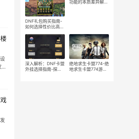
在风险分析
功能的本质差异解
析-绝地求生游戏中
宏与辅助工具的使用
区别与影响探讨
DNF礼包购买指南-
如何选择性价比高的
DNF礼包
生楼
设
深入解析：DNF卡盟
绝地求生卡盟774-绝
家合
外挂选择指南-探索
地求生卡盟774游戏
DNF卡盟外挂的优缺
道具购买平台
点与最佳选择
游戏
发