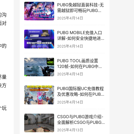
PUBG免越狱直装科技-无
需越狱即可畅玩PUBG的
的沟
安装技巧
2025年4月14日
面对
PUBG MOBILE充值入口
详解-如何安全快捷地进行
PUBG MOBILE充值
中的
2025年4月14日
。
PUBG TOOL画质设置
120帧-如何在PUBG中使
用PUBG TOOL实现120
2025年4月14日
尽量
帧画质
决方
PUBG国际服UC充值教程
及优惠攻略-如何在PUBG
国际服中进行高效且安全
2025年4月14日
的UC充值
个玩
CSGO与PUBG游戏介绍-
全面解析CSGO与PUBG
这两款热门射击游戏
2025年4月13日