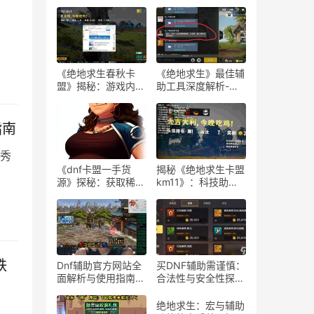
《绝地求生春秋卡
《绝地求生》最佳辅
盟》揭秘：游戏内外
助工具深度解析-
的生存策略与联盟动
《绝地求生》玩家必
态
知：选择最佳游戏辅
助软件的指南
指南
秀
《dnf卡盟一手货
揭秘《绝地求生卡盟
源》探秘：获取稀有
km11》：科技助力
道具的最佳途径-dnf
下的游戏新体验-
卡盟一手货源渠道解
《绝地求生卡盟
析与购买指南
km11》深入解析：
辅助工具对游戏平衡
性的影响
铁
Dnf辅助官方网站全
买DNF辅助需谨慎：
面解析与使用指南-
合法性与安全性探
Dnf辅助工具官方网
讨-购买DNF游戏辅
站功能与使用技巧
助工具的合法性与潜
绝地求生：宏与辅助