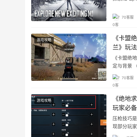
70客服
《卡盟绝
游戏攻略
兰》玩法
《卡盟绝地
定与背景 
作。
70客服
《绝地求
游戏攻略
玩家必备
压枪技巧是
现部分玩家