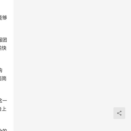
能够
服团
愉快
购
面简
这一
台上