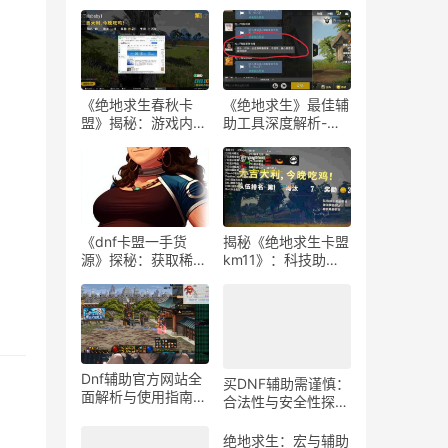
《绝地求生春秋卡
《绝地求生》最佳辅
盟》揭秘：游戏内外
助工具深度解析-
的生存策略与联盟动
《绝地求生》玩家必
态
知：选择最佳游戏辅
助软件的指南
《dnf卡盟一手货
揭秘《绝地求生卡盟
源》探秘：获取稀有
km11》：科技助力
道具的最佳途径-dnf
下的游戏新体验-
卡盟一手货源渠道解
《绝地求生卡盟
析与购买指南
km11》深入解析：
辅助工具对游戏平衡
性的影响
Dnf辅助官方网站全
买DNF辅助需谨慎：
面解析与使用指南-
合法性与安全性探
Dnf辅助工具官方网
讨-购买DNF游戏辅
站功能与使用技巧
助工具的合法性与潜
绝地求生：宏与辅助