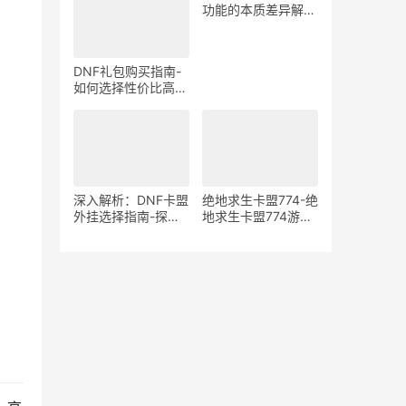
在风险分析
功能的本质差异解
析-绝地求生游戏中
宏与辅助工具的使用
区别与影响探讨
DNF礼包购买指南-
如何选择性价比高的
DNF礼包
深入解析：DNF卡盟
绝地求生卡盟774-绝
外挂选择指南-探索
地求生卡盟774游戏
DNF卡盟外挂的优缺
道具购买平台
点与最佳选择