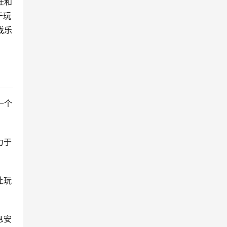
任和
于玩
戏乐
一个
力于
让玩
息安