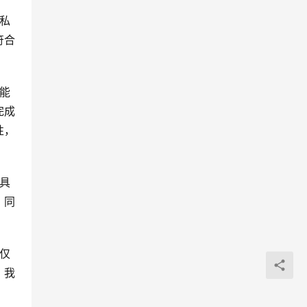
私
符合
能
完成
性，
具
。同
仅
，我