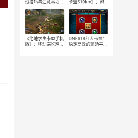
设技巧与注意事项-
卡盟519km》：游
如何安全高效地运营
戏策略与竞技生态-
绝地求生游戏卡盟平
《绝地求生》卡盟
台
519km：揭秘高端
玩家生存与竞技秘籍
《绝地求生卡盟手机
DNF618红人卡盟：
版》：移动端吃鸡新
稳定高效的辅助平台
体验-深度解析绝地
解析-揭秘DNF618
求生卡盟手机版特色
红人卡盟：为何成为
玩法与优势
玩家首选的辅助服务