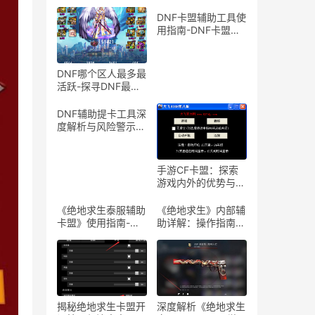
DNF卡盟辅助工具使
用指南-DNF卡盟辅
助工具介绍与体验分
享
DNF哪个区人最多最
活跃-探寻DNF最热
门服务器，找到你的
游戏天堂
DNF辅助提卡工具深
度解析与风险警示-
DNF游戏辅助工具提
卡功能详解与安全性
探讨
手游CF卡盟：探索
游戏内外的优势与合
作机会-手游CF卡
盟：深入解析游戏产
《绝地求生泰服辅助
《绝地求生》内部辅
业中的联盟与合作策
卡盟》使用指南-
助详解：操作指南与
略
《绝地求生泰服辅助
风险警示-《绝地求
卡盟》体验分享及使
生》内部辅助软件使
用技巧
用教程与注意事项
揭秘绝地求生卡盟开
深度解析《绝地求生