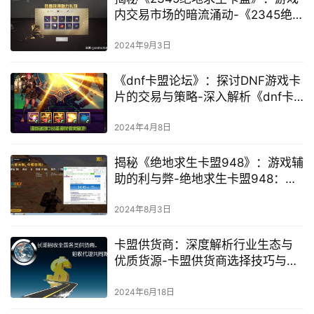
内交易市场的暗流涌动-《2345绝
地求生卡盟》中的安全交易与风险
规避指南
2024年9月3日
《dnf卡盟论坛》：探讨DNF游戏卡
片的交易与策略-深入解析《dnf卡
盟论坛》中的交易技巧与市场趋势
2024年4月8日
揭秘《绝地求生卡盟948》：游戏辅
助的利与弊-绝地求生卡盟948：透
视自瞄功能深度解析
2024年8月3日
卡盟供货商：深度解析行业生态与
优质货源-卡盟供货商选择技巧与货
源质量评估
2024年6月18日