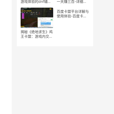
游戏体验的dnf辅助
一天赚三百-详细揭
魔法石推荐
秘游戏搬砖一天收入
三百的方法
百度卡盟平台详解与
使用体验-百度卡盟
平台优势分析：为何
成为卡密交易首选
揭秘《绝地求生》鸡
王卡盟：游戏内交易
与策略的隐秘世界