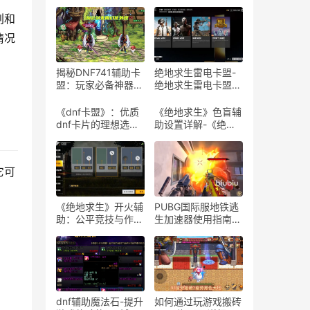
划和
情况
揭秘DNF741辅助卡
绝地求生雷电卡盟-
盟：玩家必备神器-
绝地求生雷电卡盟平
探索DNF741辅助卡
台评测与使用指南
盟的隐藏功能与实战
《dnf卡盟》：优质
《绝地求生》色盲辅
技巧
dnf卡片的理想选择-
助设置详解-《绝地
探索dnf卡盟：为何
求生》游戏色盲模式
它是dnf玩家的首选
设置与体验
平台
它可
《绝地求生》开火辅
PUBG国际服地铁逃
助：公平竞技与作弊
生加速器使用指南-
边缘的探讨-解析
如何有效使用PUBG
《绝地求生》游戏中
国际服地铁逃生加速
开火辅助工具的影响
器提升游戏体验
与风险
dnf辅助魔法石-提升
如何通过玩游戏搬砖