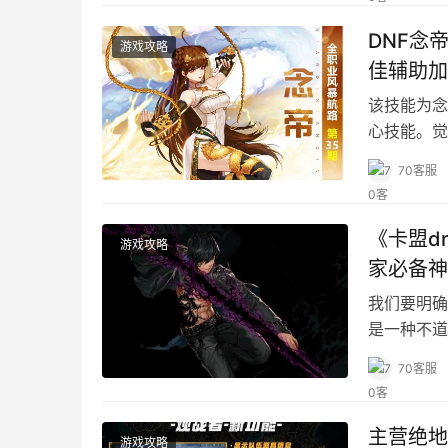
DNF念
游戏攻略
佳辅助加
该技能为念
心技能。觉
的辅助能力
70客服
《卡盟d
游戏攻略
家必备神
我们要明确
是一种不道
70客服
主营绝地
游戏攻略