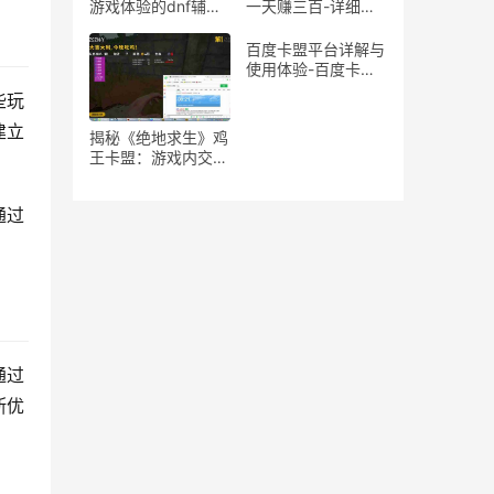
游戏体验的dnf辅助
一天赚三百-详细揭
魔法石推荐
秘游戏搬砖一天收入
三百的方法
百度卡盟平台详解与
使用体验-百度卡盟
平台优势分析：为何
些玩
成为卡密交易首选
建立
揭秘《绝地求生》鸡
王卡盟：游戏内交易
与策略的隐秘世界
通过
通过
断优