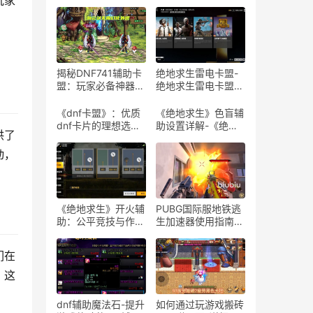
玩家
揭秘DNF741辅助卡
绝地求生雷电卡盟-
盟：玩家必备神器-
绝地求生雷电卡盟平
探索DNF741辅助卡
台评测与使用指南
盟的隐藏功能与实战
《dnf卡盟》：优质
《绝地求生》色盲辅
技巧
dnf卡片的理想选择-
助设置详解-《绝地
供了
探索dnf卡盟：为何
求生》游戏色盲模式
它是dnf玩家的首选
设置与体验
动，
平台
《绝地求生》开火辅
PUBG国际服地铁逃
助：公平竞技与作弊
生加速器使用指南-
边缘的探讨-解析
如何有效使用PUBG
《绝地求生》游戏中
国际服地铁逃生加速
们在
开火辅助工具的影响
器提升游戏体验
与风险
。这
dnf辅助魔法石-提升
如何通过玩游戏搬砖