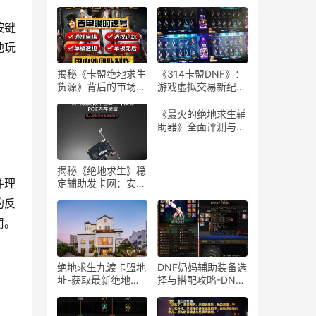
按键
他玩
揭秘《卡盟绝地求生
《314卡盟DNF》：
货源》背后的市场与
游戏虚拟交易新纪
策略-卡盟绝地求生
元-深度解析314卡
货源供应链深度分析
盟DNF平台的游戏道
《最火的绝地求生辅
具交易
助器》全面评测与安
全性分析-《绝地求
生》游戏玩家必看的
辅助器选择与使用指
揭秘《绝地求生》稳
南
并理
定辅助发卡网：安全
与风险并存-绝地求
的反
生辅助工具发卡网深
度剖析与购买建议
罚。
绝地求生九渡卡盟地
DNF奶妈辅助装备选
址-获取最新绝地求
择与搭配攻略-DNF
生九渡卡盟地址及使
游戏奶妈角色辅助装
用教程
备搭配技巧