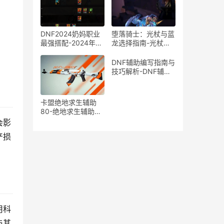
DNF2024奶妈职业
堕落骑士：光杖与蓝
最强搭配-2024年最
龙选择指南-光杖还
新DNF奶妈角色装备
是蓝龙？堕落骑士装
与技能搭配推荐
备选择深度解析
DNF辅助编写指南与
技巧解析-DNF辅助
工具开发方法与注意
事项
卡盟绝地求生辅助
80-绝地求生辅助80
提升游戏胜率
会影
产损
用科
与其