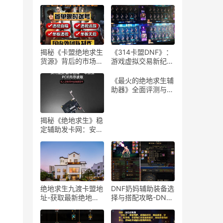
揭秘《卡盟绝地求生
《314卡盟DNF》：
货源》背后的市场与
游戏虚拟交易新纪
策略-卡盟绝地求生
元-深度解析314卡
货源供应链深度分析
盟DNF平台的游戏道
《最火的绝地求生辅
具交易
助器》全面评测与安
全性分析-《绝地求
生》游戏玩家必看的
辅助器选择与使用指
揭秘《绝地求生》稳
南
定辅助发卡网：安全
与风险并存-绝地求
生辅助工具发卡网深
度剖析与购买建议
绝地求生九渡卡盟地
DNF奶妈辅助装备选
址-获取最新绝地求
择与搭配攻略-DNF
生九渡卡盟地址及使
游戏奶妈角色辅助装
用教程
备搭配技巧