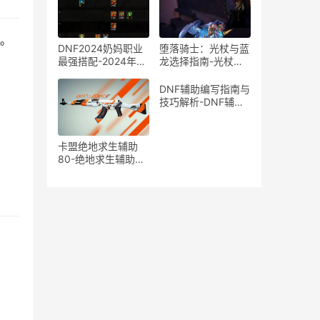
务。
DNF2024奶妈职业
堕落骑士：光杖与蓝
最强搭配-2024年最
龙选择指南-光杖还
新DNF奶妈角色装备
是蓝龙？堕落骑士装
与技能搭配推荐
备选择深度解析
DNF辅助编写指南与
技巧解析-DNF辅助
工具开发方法与注意
事项
卡盟绝地求生辅助
80-绝地求生辅助80
提升游戏胜率