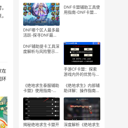
DNF卡盟辅助工具使
时，
用指南-DNF卡盟辅
点，
助工具介绍与体验分
享
DNF哪个区人最多最
活跃-探寻DNF最热
门服务器，找到你的
游戏天堂
DNF辅助提卡工具深
度解析与风险警示-
DNF游戏辅助工具提
卡功能详解与安全性
探讨
手游CF卡盟：探索
家在
游戏内外的优势与合
图环
作机会-手游CF卡
盟：深入解析游戏产
《绝地求生泰服辅助
《绝地求生》内部辅
业中的联盟与合作策
卡盟》使用指南-
助详解：操作指南与
略
《绝地求生泰服辅助
风险警示-《绝地求
卡盟》体验分享及使
生》内部辅助软件使
用技巧
用教程与注意事项
揭秘绝地求生卡盟开
深度解析《绝地求生