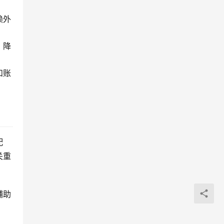
赖外
，降
和账
配
关重
辅助