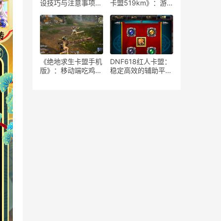
设技巧与注意事项-
卡盟519km》：游
如何安全高效地运营
戏策略与竞技生态-
绝地求生游戏卡盟平
《绝地求生》卡盟
台
519km：揭秘高端
玩家生存与竞技秘籍
《绝地求生卡盟手机
DNF618红人卡盟：
版》：移动端吃鸡新
稳定高效的辅助平台
体验-深度解析绝地
解析-揭秘DNF618
求生卡盟手机版特色
红人卡盟：为何成为
玩法与优势
玩家首选的辅助服务