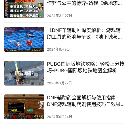
作弊与公平的博弈-透视《绝地求
生》自瞄辅助工具背后的黑暗世界
2024年3月27日
《DNF羊辅助》深度解析：游戏辅
助工具的影响与争议-《地下城与勇
士》羊辅助工具：提升游戏体验还
是破坏游戏平衡？
2024年9月9日
PUBG国际版地铁攻略：轻松上分技
巧-PUBG国际版地铁地图全解析
2025年3月22日
DNF辅助药全面解析与使用指南-
DNF游戏辅助药剂使用技巧与效果
分析
2024年6月24日