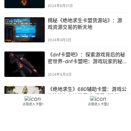
2024年6月21日
揭秘《绝地求生卡盟货源站》：游
戏资源交易的新天地
2024年9月3日
《dnf卡盟吧》：探索游戏背后的秘
密世界-dnf卡盟吧：游戏玩家的秘
密乐园
2024年4月3日
《绝地求生》680辅助卡盟：游戏公
平性的灰色地带探讨-揭露《绝地求
生》中680辅助卡盟对游戏生态的影
点我进入卡盟1
点我进入卡盟2
响及玩家反馈
2024年8月30日
《绝地求生》卡盟现象深度剖析：
搞一搞背后的游戏生态