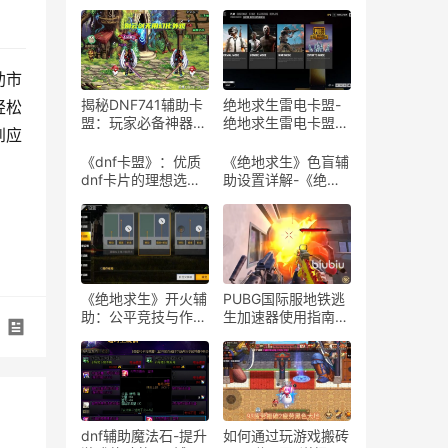
助市
揭秘DNF741辅助卡
绝地求生雷电卡盟-
轻松
盟：玩家必备神器-
绝地求生雷电卡盟平
到应
探索DNF741辅助卡
台评测与使用指南
盟的隐藏功能与实战
《dnf卡盟》：优质
《绝地求生》色盲辅
技巧
dnf卡片的理想选择-
助设置详解-《绝地
探索dnf卡盟：为何
求生》游戏色盲模式
它是dnf玩家的首选
设置与体验
平台
《绝地求生》开火辅
PUBG国际服地铁逃
助：公平竞技与作弊
生加速器使用指南-
边缘的探讨-解析
如何有效使用PUBG
《绝地求生》游戏中
国际服地铁逃生加速
开火辅助工具的影响
器提升游戏体验
与风险
dnf辅助魔法石-提升
如何通过玩游戏搬砖