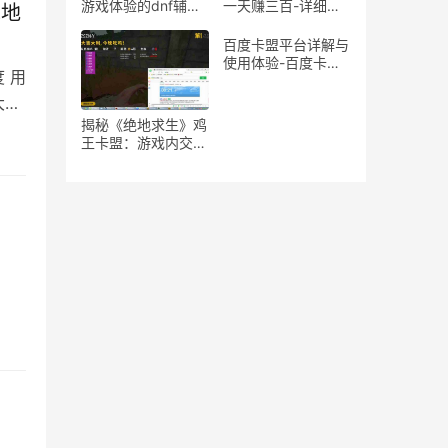
游戏体验的dnf辅助
一天赚三百-详细揭
绝地
魔法石推荐
秘游戏搬砖一天收入
三百的方法
百度卡盟平台详解与
使用体验-百度卡盟
 用
平台优势分析：为何
成为卡密交易首选
大的
揭秘《绝地求生》鸡
王卡盟：游戏内交易
与策略的隐秘世界