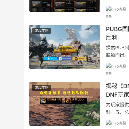
事项。
70客服
PUBG
游戏攻略
胜利
探索PUB
脱颖而出。
70客服
揭秘《D
游戏攻略
DNF玩
为玩家提供
封。五、总
70客服