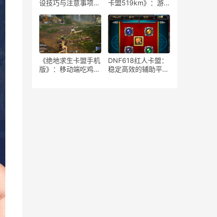
设技巧与注意事项-
卡盟519km》：游
如何安全高效地运营
戏策略与竞技生态-
绝地求生游戏卡盟平
《绝地求生》卡盟
台
519km：揭秘高端
玩家生存与竞技秘籍
《绝地求生卡盟手机
DNF618红人卡盟：
版》：移动端吃鸡新
稳定高效的辅助平台
体验-深度解析绝地
解析-揭秘DNF618
求生卡盟手机版特色
红人卡盟：为何成为
玩法与优势
玩家首选的辅助服务