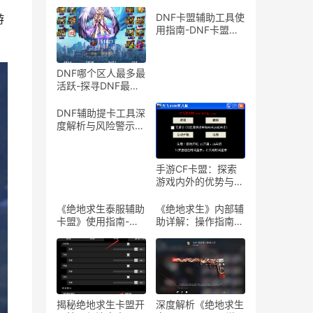
DNF卡盟辅助工具使
游
用指南-DNF卡盟辅
助工具介绍与体验分
享
DNF哪个区人最多最
活跃-探寻DNF最热
门服务器，找到你的
游戏天堂
DNF辅助提卡工具深
度解析与风险警示-
DNF游戏辅助工具提
卡功能详解与安全性
探讨
手游CF卡盟：探索
游戏内外的优势与合
作机会-手游CF卡
盟：深入解析游戏产
《绝地求生泰服辅助
《绝地求生》内部辅
业中的联盟与合作策
卡盟》使用指南-
助详解：操作指南与
略
《绝地求生泰服辅助
风险警示-《绝地求
卡盟》体验分享及使
生》内部辅助软件使
用技巧
用教程与注意事项
揭秘绝地求生卡盟开
深度解析《绝地求生