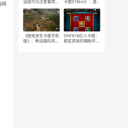
设技巧与注意事项-
卡盟519km》：游
的问
如何安全高效地运营
戏策略与竞技生态-
绝地求生游戏卡盟平
《绝地求生》卡盟
台
519km：揭秘高端
玩家生存与竞技秘籍
《绝地求生卡盟手机
DNF618红人卡盟：
版》：移动端吃鸡新
稳定高效的辅助平台
体验-深度解析绝地
解析-揭秘DNF618
求生卡盟手机版特色
红人卡盟：为何成为
玩法与优势
玩家首选的辅助服务