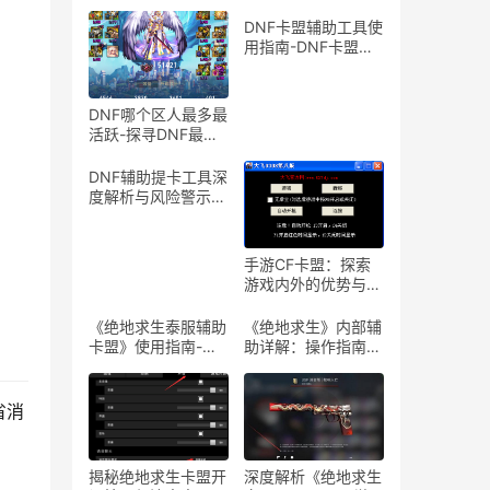
DNF卡盟辅助工具使
用指南-DNF卡盟辅
助工具介绍与体验分
享
DNF哪个区人最多最
活跃-探寻DNF最热
门服务器，找到你的
游戏天堂
DNF辅助提卡工具深
度解析与风险警示-
DNF游戏辅助工具提
卡功能详解与安全性
探讨
手游CF卡盟：探索
游戏内外的优势与合
作机会-手游CF卡
盟：深入解析游戏产
《绝地求生泰服辅助
《绝地求生》内部辅
业中的联盟与合作策
卡盟》使用指南-
助详解：操作指南与
略
《绝地求生泰服辅助
风险警示-《绝地求
卡盟》体验分享及使
生》内部辅助软件使
用技巧
用教程与注意事项
省消
揭秘绝地求生卡盟开
深度解析《绝地求生