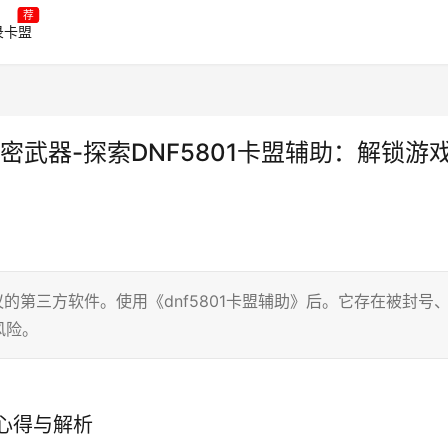
荐
录卡盟
秘密武器-探索DNF5801卡盟辅助：解锁游
议的第三方软件。使用《dnf5801卡盟辅助》后。它存在被封号
风险。
用心得与解析