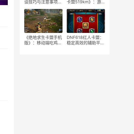
设技巧与注意事项-
卡盟519km》：游
如何安全高效地运营
戏策略与竞技生态-
绝地求生游戏卡盟平
《绝地求生》卡盟
台
519km：揭秘高端
玩家生存与竞技秘籍
《绝地求生卡盟手机
DNF618红人卡盟：
版》：移动端吃鸡新
稳定高效的辅助平台
体验-深度解析绝地
解析-揭秘DNF618
求生卡盟手机版特色
红人卡盟：为何成为
玩法与优势
玩家首选的辅助服务