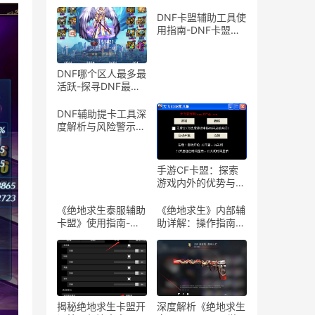
DNF卡盟辅助工具使
用指南-DNF卡盟辅
助工具介绍与体验分
享
DNF哪个区人最多最
活跃-探寻DNF最热
门服务器，找到你的
游戏天堂
DNF辅助提卡工具深
度解析与风险警示-
DNF游戏辅助工具提
卡功能详解与安全性
探讨
手游CF卡盟：探索
游戏内外的优势与合
作机会-手游CF卡
盟：深入解析游戏产
《绝地求生泰服辅助
《绝地求生》内部辅
业中的联盟与合作策
卡盟》使用指南-
助详解：操作指南与
略
《绝地求生泰服辅助
风险警示-《绝地求
卡盟》体验分享及使
生》内部辅助软件使
用技巧
用教程与注意事项
揭秘绝地求生卡盟开
深度解析《绝地求生