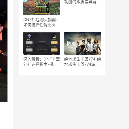
在风险分析
功能的本质差异解
析-绝地求生游戏中
宏与辅助工具的使用
区别与影响探讨
DNF礼包购买指南-
如何选择性价比高的
DNF礼包
深入解析：DNF卡盟
绝地求生卡盟774-绝
外挂选择指南-探索
地求生卡盟774游戏
DNF卡盟外挂的优缺
道具购买平台
点与最佳选择