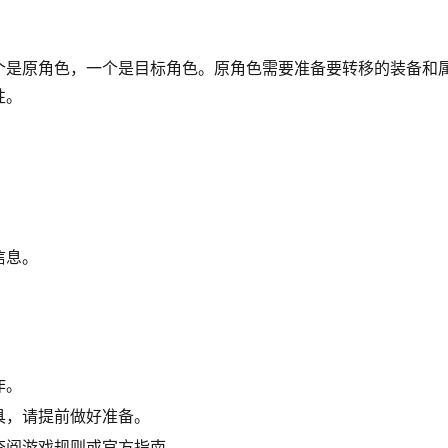
个是原角色，一个是目标角色。原角色需要准备要转移的装备和
性。
信息。
。
作。
具，请提前做好准备。
查阅游戏规则或官方指南。