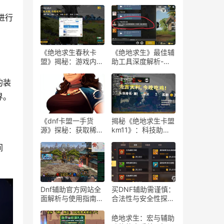
进行
《绝地求生春秋卡
《绝地求生》最佳辅
盟》揭秘：游戏内外
助工具深度解析-
的生存策略与联盟动
《绝地求生》玩家必
态
知：选择最佳游戏辅
的装
助软件的指南
界。
《dnf卡盟一手货
揭秘《绝地求生卡盟
源》探秘：获取稀有
km11》：科技助力
道具的最佳途径-dnf
下的游戏新体验-
间
卡盟一手货源渠道解
《绝地求生卡盟
析与购买指南
km11》深入解析：
辅助工具对游戏平衡
性的影响
Dnf辅助官方网站全
买DNF辅助需谨慎：
面解析与使用指南-
合法性与安全性探
Dnf辅助工具官方网
讨-购买DNF游戏辅
站功能与使用技巧
助工具的合法性与潜
绝地求生：宏与辅助