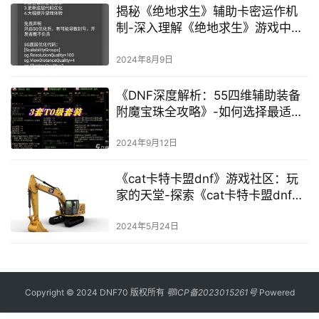
揭秘《绝地求生》辅助卡密运作机
制-深入理解《绝地求生》游戏中辅
助卡密的购买、激活与使用流程
2024年8月9日
《DNF深度解析：55四维辅助装备
附魔宝珠全攻略》-如何选择最适合
你的DNF角色，55四维辅助装备附
魔宝珠深度剖析
2024年9月12日
《cat卡特卡盟dnf》游戏社区：玩
家的天堂-探索《cat卡特卡盟dnf》
的独特魅力与玩家互动
2024年5月24日
Copyright © 2024 DNF70 版权所有
鄂ICP备2023015261号
Powered