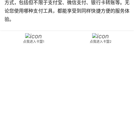
方式，包括但不限于支付宝、微信支付、银行卡转账等。无
论您使用哪种支付工具，都能享受到同样快捷方便的服务体
验。
24小时在线客服
点我进入卡盟1
点我进入卡盟2
我们设有专业的客服团队，全天候在线为用户提供咨询
与帮助。无论是遇到任何问题，还是有关于产品的疑问，您
都可以随时联系我们的客服人员，我们将以最快的速度为您
提供满意的解答和服务。
小编总结
DNF专业卡盟致力于为每一位DNF玩家提供最优质的服
务，让您的游戏之旅更加顺畅愉快。选择我们，就是选择了
安心与便捷。立即访问我们的网站或下载官方APP，开启您