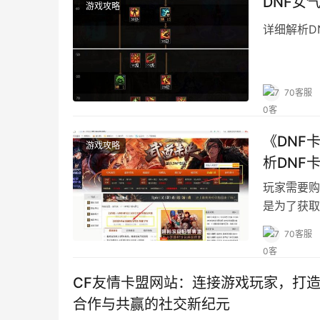
DNF女
游戏攻略
详细解析D
70客服
《DNF
游戏攻略
析DNF
玩家需要购
是为了获取
精力。
70客服
CF友情卡盟网站：连接游戏玩家，打造
合作与共赢的社交新纪元