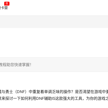
荐
录卡盟
尽教程助您快速掌握！
与勇士（DNF）中重复着单调乏味的操作？是否渴望在游戏中
来探讨一下如何利用DNF辅助IS这款强大的工具，为你的游戏