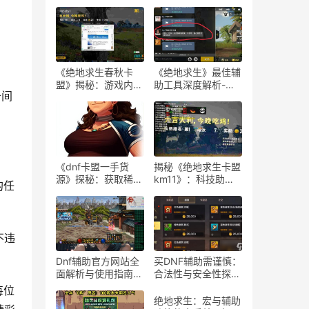
《绝地求生春秋卡
《绝地求生》最佳辅
盟》揭秘：游戏内外
助工具深度解析-
击间
的生存策略与联盟动
《绝地求生》玩家必
态
知：选择最佳游戏辅
助软件的指南
《dnf卡盟一手货
揭秘《绝地求生卡盟
源》探秘：获取稀有
km11》：科技助力
的任
道具的最佳途径-dnf
下的游戏新体验-
卡盟一手货源渠道解
《绝地求生卡盟
析与购买指南
km11》深入解析：
辅助工具对游戏平衡
不违
性的影响
Dnf辅助官方网站全
买DNF辅助需谨慎：
面解析与使用指南-
合法性与安全性探
Dnf辅助工具官方网
讨-购买DNF游戏辅
每位
站功能与使用技巧
助工具的合法性与潜
绝地求生：宏与辅助