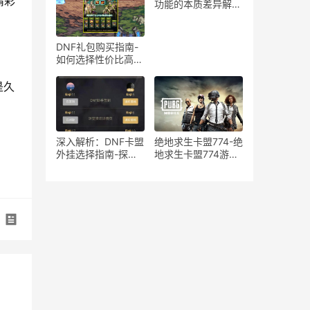
精彩
在风险分析
功能的本质差异解
析-绝地求生游戏中
宏与辅助工具的使用
区别与影响探讨
DNF礼包购买指南-
如何选择性价比高的
DNF礼包
是久
深入解析：DNF卡盟
绝地求生卡盟774-绝
外挂选择指南-探索
地求生卡盟774游戏
DNF卡盟外挂的优缺
道具购买平台
点与最佳选择