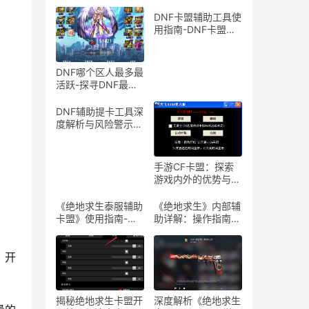
DNF卡盟辅助工具使
用指南-DNF卡盟辅
助工具介绍与体验分
享
DNF哪个区人最多最
活跃-探寻DNF最热
门服务器，找到你的
游戏天堂
DNF辅助提卡工具深
度解析与风险警示-
DNF游戏辅助工具提
卡功能详解与安全性
探讨
手游CF卡盟：探索
游戏内外的优势与合
作机会-手游CF卡
盟：深入解析游戏产
《绝地求生泰服辅助
《绝地求生》内部辅
业中的联盟与合作策
卡盟》使用指南-
助详解：操作指南与
略
《绝地求生泰服辅助
风险警示-《绝地求
卡盟》体验分享及使
生》内部辅助软件使
用技巧
用教程与注意事项
，开
揭秘绝地求生卡盟开
深度解析《绝地求生