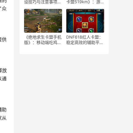
量的
设技巧与注意事项-
卡盟519km》：游
如何安全高效地运营
戏策略与竞技生态-
了众
绝地求生游戏卡盟平
《绝地求生》卡盟
台
519km：揭秘高端
玩家生存与竞技秘籍
《绝地求生卡盟手机
DNF618红人卡盟：
提供
版》：移动端吃鸡新
稳定高效的辅助平台
体验-深度解析绝地
解析-揭秘DNF618
求生卡盟手机版特色
红人卡盟：为何成为
玩法与优势
玩家首选的辅助服务
释放
以通
。
辅助
家从