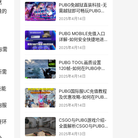
然
PUBG免越狱直装科技-无
需越狱即可畅玩PUBG的
量的
安装技巧
2025年4月14日
PUBG MOBILE充值入口
详解-如何安全快捷地进行
PUBG MOBILE充值
2025年4月14日
际需
PUBG TOOL画质设置
120帧-如何在PUBG中使
所需
用PUBG TOOL实现120
2025年4月14日
帧画质
技能
PUBG国际服UC充值教程
及优惠攻略-如何在PUBG
国际服中进行高效且安全
询服
2025年4月14日
的UC充值
CSGO与PUBG游戏介绍-
要环
全面解析CSGO与PUBG
这两款热门射击游戏
2025年4月13日