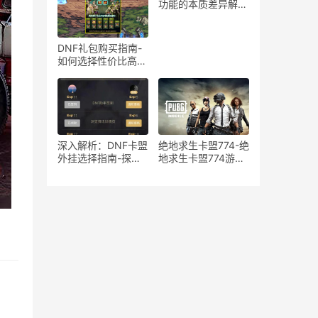
在风险分析
功能的本质差异解
析-绝地求生游戏中
宏与辅助工具的使用
区别与影响探讨
DNF礼包购买指南-
如何选择性价比高的
DNF礼包
深入解析：DNF卡盟
绝地求生卡盟774-绝
外挂选择指南-探索
地求生卡盟774游戏
DNF卡盟外挂的优缺
道具购买平台
点与最佳选择