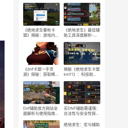
《绝地求生春秋卡
《绝地求生》最佳辅
盟》揭秘：游戏内外
助工具深度解析-
的生存策略与联盟动
《绝地求生》玩家必
态
知：选择最佳游戏辅
助软件的指南
《dnf卡盟一手货
揭秘《绝地求生卡盟
源》探秘：获取稀有
km11》：科技助力
道具的最佳途径-dnf
下的游戏新体验-
卡盟一手货源渠道解
《绝地求生卡盟
析与购买指南
km11》深入解析：
辅助工具对游戏平衡
性的影响
Dnf辅助官方网站全
买DNF辅助需谨慎：
面解析与使用指南-
合法性与安全性探
Dnf辅助工具官方网
讨-购买DNF游戏辅
站功能与使用技巧
助工具的合法性与潜
绝地求生：宏与辅助