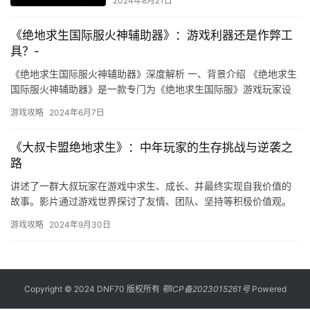
索
2024年8月21日
《绝地求生国际服火神辅助器》：游戏利器还是作弊工
具？-
《绝地求生国际服火神辅助器》深度解析 一、背景介绍 《绝地求生
国际服火神辅助器》是一款专门为《绝地求生国际服》游戏玩家设
计的游戏辅助工具。
游戏攻略
2024年6月7日
《大叔卡盟绝地求生》：中年玩家的生存挑战与逆袭之
路
讲述了一群大叔玩家在游戏中求生、成长、并最终实现自我价值的
故事。影片通过游戏世界探讨了友情、团队、坚持等积极价值观。
一、中年玩家的困境 在游戏世界中。
游戏攻略
2024年9月30日
Copyright © 2024 DNF70 版权所有
鄂ICP备2023015261号
Powered