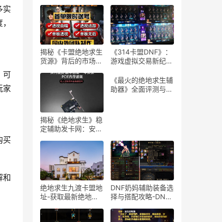
多实
度，
揭秘《卡盟绝地求生
《314卡盟DNF》：
货源》背后的市场与
游戏虚拟交易新纪
策略-卡盟绝地求生
元-深度解析314卡
，可
货源供应链深度分析
盟DNF平台的游戏道
《最火的绝地求生辅
具交易
玩家
助器》全面评测与安
全性分析-《绝地求
生》游戏玩家必看的
辅助器选择与使用指
揭秘《绝地求生》稳
南
定辅助发卡网：安全
与风险并存-绝地求
购买
生辅助工具发卡网深
度剖析与购买建议
解和
绝地求生九渡卡盟地
DNF奶妈辅助装备选
址-获取最新绝地求
择与搭配攻略-DNF
生九渡卡盟地址及使
游戏奶妈角色辅助装
用教程
备搭配技巧