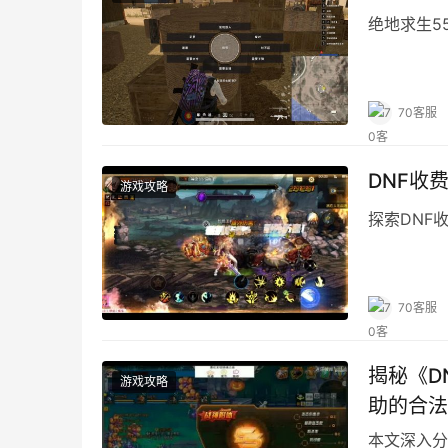
绝地求生5
70客服
DNF收
游戏攻略
探索DNF
70客服
揭秘《D
游戏攻略
助的合法
本文深入分