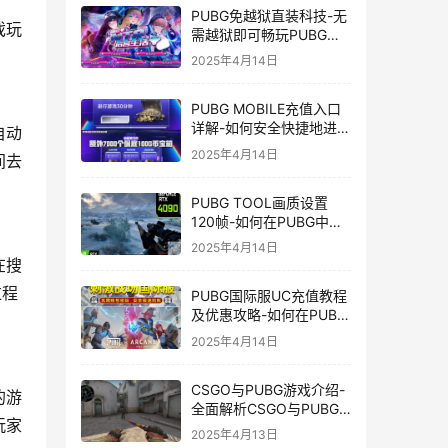
PUBG免越狱直装科技-无
戏玩
需越狱即可畅玩PUBG的
安装技巧
2025年4月14日
PUBG MOBILE充值入口
详解-如何安全快捷地进行
自动
PUBG MOBILE充值
2025年4月14日
间去
PUBG TOOL画质设置
120帧-如何在PUBG中使
用PUBG TOOL实现120
2025年4月14日
帧画质
在搜
过程
PUBG国际服UC充值教程
及优惠攻略-如何在PUBG
国际服中进行高效且安全
2025年4月14日
的UC充值
CSGO与PUBG游戏介绍-
的游
全面解析CSGO与PUBG
玩家
这两款热门射击游戏
2025年4月13日