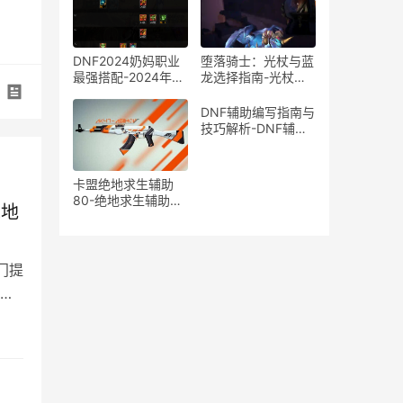
DNF2024奶妈职业
堕落骑士：光杖与蓝
最强搭配-2024年最
龙选择指南-光杖还
新DNF奶妈角色装备
是蓝龙？堕落骑士装
与技能搭配推荐
备选择深度解析
DNF辅助编写指南与
技巧解析-DNF辅助
工具开发方法与注意
事项
卡盟绝地求生辅助
80-绝地求生辅助80
绝地
提升游戏胜率
门提
供