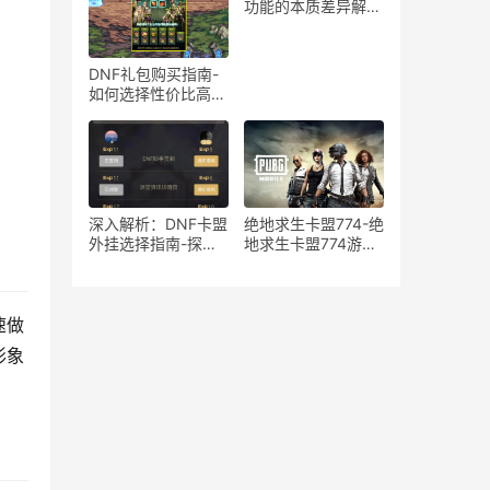
在风险分析
功能的本质差异解
析-绝地求生游戏中
宏与辅助工具的使用
区别与影响探讨
DNF礼包购买指南-
如何选择性价比高的
DNF礼包
深入解析：DNF卡盟
绝地求生卡盟774-绝
外挂选择指南-探索
地求生卡盟774游戏
DNF卡盟外挂的优缺
道具购买平台
点与最佳选择
速做
形象