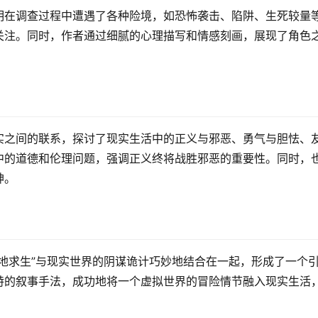
明在调查过程中遭遇了各种险境，如恐怖袭击、陷阱、生死较量
关注。同时，作者通过细腻的心理描写和情感刻画，展现了角色
实之间的联系，探讨了现实生活中的正义与邪恶、勇气与胆怯、
中的道德和伦理问题，强调正义终将战胜邪恶的重要性。同时，
神。
地求生”与现实世界的阴谋诡计巧妙地结合在一起，形成了一个
特的叙事手法，成功地将一个虚拟世界的冒险情节融入现实生活