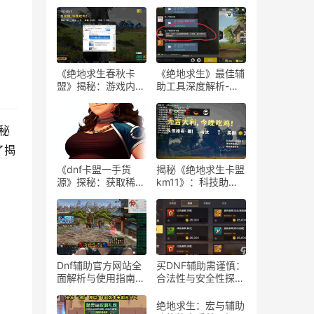
《绝地求生春秋卡
《绝地求生》最佳辅
盟》揭秘：游戏内外
助工具深度解析-
的生存策略与联盟动
《绝地求生》玩家必
态
知：选择最佳游戏辅
助软件的指南
秘
了揭
《dnf卡盟一手货
揭秘《绝地求生卡盟
源》探秘：获取稀有
km11》：科技助力
道具的最佳途径-dnf
下的游戏新体验-
卡盟一手货源渠道解
《绝地求生卡盟
析与购买指南
km11》深入解析：
辅助工具对游戏平衡
性的影响
Dnf辅助官方网站全
买DNF辅助需谨慎：
面解析与使用指南-
合法性与安全性探
Dnf辅助工具官方网
讨-购买DNF游戏辅
站功能与使用技巧
助工具的合法性与潜
绝地求生：宏与辅助