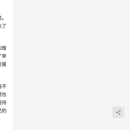
性。
免了
和维
了举
发展
离不
盟也
将持
己的