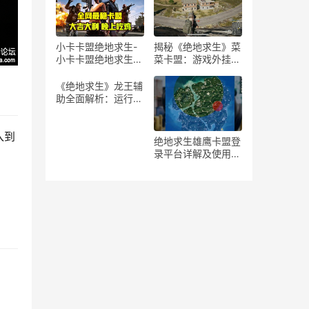
高效通关技巧与辅助
软件使用指南
小卡卡盟绝地求生-
揭秘《绝地求生》菜
小卡卡盟绝地求生游
菜卡盟：游戏外挂现
戏攻略
象与影响分析
《绝地求生》龙王辅
助全面解析：运行指
南与技巧-绝地求生
龙王辅助详细运行教
入到
程
绝地求生雄鹰卡盟登
录平台详解及使用体
验-绝地求生玩家如
何高效使用雄鹰卡盟
登录平台