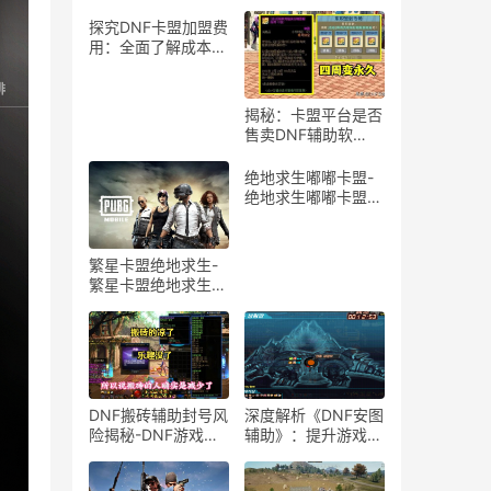
探究DNF卡盟加盟费
用：全面了解成本与
投入-深度解析DNF
卡盟加盟价格区间及
影响因素
揭秘：卡盟平台是否
售卖DNF辅助软
件？-深入解析卡盟
市场中的DNF游戏辅
绝地求生嘟嘟卡盟-
助工具交易现状
绝地求生嘟嘟卡盟官
方正品
繁星卡盟绝地求生-
繁星卡盟绝地求生游
戏攻略与技巧
DNF搬砖辅助封号风
深度解析《DNF安图
险揭秘-DNF游戏搬
辅助》：提升游戏效
砖辅助工具封号情况
率的必备工具-
解析
《DNF》安图恩团本