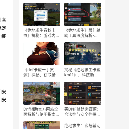
对各
稳定
《绝地求生春秋卡
《绝地求生》最佳辅
盟》揭秘：游戏内外
助工具深度解析-
功能
的生存策略与联盟动
《绝地求生》玩家必
态
知：选择最佳游戏辅
助软件的指南
《dnf卡盟一手货
揭秘《绝地求生卡盟
源》探秘：获取稀有
km11》：科技助力
道具的最佳途径-dnf
下的游戏新体验-
卡盟一手货源渠道解
《绝地求生卡盟
析与购买指南
km11》深入解析：
和安
辅助工具对游戏平衡
和安
性的影响
Dnf辅助官方网站全
买DNF辅助需谨慎：
面解析与使用指南-
合法性与安全性探
Dnf辅助工具官方网
讨-购买DNF游戏辅
站功能与使用技巧
助工具的合法性与潜
绝地求生：宏与辅助