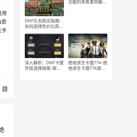
在风险分析
功能的本质差异解
析-绝地求生游戏中
宏与辅助工具的使用
易用
区别与影响探讨
DNF礼包购买指南-
会影
如何选择性价比高的
生手
DNF礼包
深入解析：DNF卡盟
绝地求生卡盟774-绝
外挂选择指南-探索
地求生卡盟774游戏
DNF卡盟外挂的优缺
道具购买平台
点与最佳选择
绝