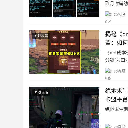
到月饼辅助
角色的技能
70客服
揭秘《d
游戏攻略
盟：如何
《dnf成
分钱”为口
70客服
绝地求生
游戏攻略
卡盟平台
绝地求生刺
70客服