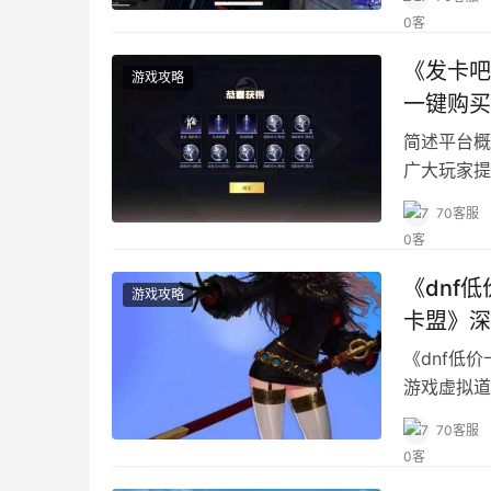
《发卡吧
游戏攻略
一键购买
简述平台概
广大玩家提
服务。
70客服
《dnf
游戏攻略
卡盟》深
《dnf低
游戏虚拟道
70客服